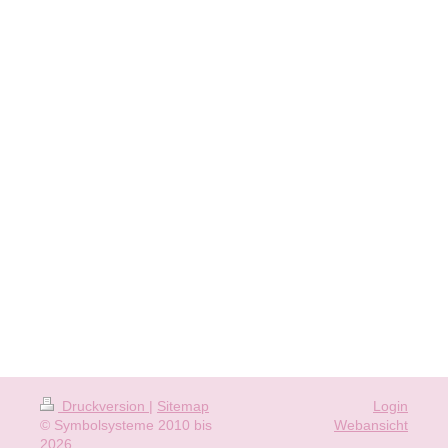
Druckversion
|
Sitemap
Login
© Symbolsysteme 2010 bis
Webansicht
2026